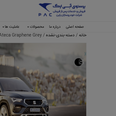
Ski
t
conten
صفحه اصلی
درباره ما
محصولات
عاملیت ها
خانه
/
دسته-بندی-نشده
/ Seat Ateca Graphene Grey