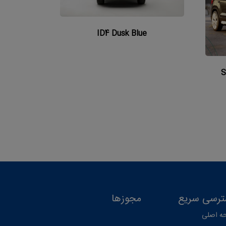
ID4 Dusk Blue
S
رسی سریع
مجوزها
ه اصلی